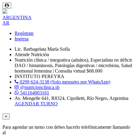
ARGENTINA
AR
Regístrate
Ingresa
Lic. Barbagelata María Sofía
Atiende Nutrición
Nutrición clínica / integrativa (adultos), Especialista en déficit
DAO / histaminosis, Patologías digestivas / microbiota, Salud
hormonal femenina | Consulta virtual $68.000
INSTITUTO PEREYRA
0299 624-3138 (Solo mensajes por WhatsApp)
@nutricionclinica.sb
541164003161
Av. Mengelle 641, R8324, Cipolletti, Río Negro, Argentina
AGENDAR TURNO
×
Para agendar un turno con
debes hacerlo telefónicamente llamando
al