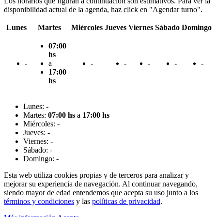
Los horarios que figuran a continuación son estimativos. Para ver la
disponibilidad actual de la agenda, haz click en "Agendar turno".
Lunes
Martes
Miércoles
Jueves
Viernes
Sábado
Domingo
07:00
hs
-
a
-
-
-
-
-
17:00
hs
Lunes: -
Martes:
07:00 hs
a
17:00 hs
Miércoles: -
Jueves: -
Viernes: -
Sábado: -
Domingo: -
Esta web utiliza cookies propias y de terceros para analizar y
mejorar su experiencia de navegación. Al continuar navegando,
siendo mayor de edad entendemos que acepta su uso junto a los
términos y condiciones
y las
políticas de privacidad
.