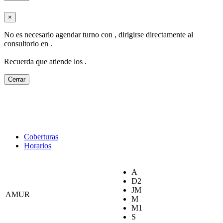
×
No es necesario agendar turno con
, dirigirse directamente al
consultorio en
.
Recuerda que atiende los
.
Cerrar
Coberturas
Horarios
A
D2
JM
AMUR
M
M1
S