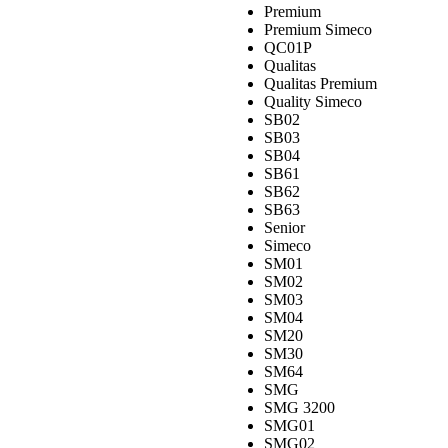
Premium
Premium Simeco
QC01P
Qualitas
Qualitas Premium
Quality Simeco
SB02
SB03
SB04
SB61
SB62
SB63
Senior
Simeco
SM01
SM02
SM03
SM04
SM20
SM30
SM64
SMG
SMG 3200
SMG01
SMG02