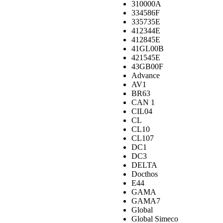
310000A
334586F
335735E
412344E
412845E
41GL00B
421545E
43GB00F
Advance
AV1
BR63
CAN 1
CIL04
CL
CL10
CL107
DC1
DC3
DELTA
Docthos
E44
GAMA
GAMA7
Global
Global Simeco