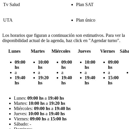
Tv Salud
Plan SAT
UTA
Plan único
Los horarios que figuran a continuación son estimativos. Para ver la
disponibilidad actual de la agenda, haz click en "Agendar turno".
Lunes
Martes
Miércoles
Jueves
Viernes
Sáb
09:00
10:00
09:00
10:00
09:00
hs
hs
hs
hs
hs
a
a
a
a
a
19:40
19:20
19:40
19:40
15:00
hs
hs
hs
hs
hs
Lunes:
09:00 hs
a
19:40 hs
Martes:
10:00 hs
a
19:20 hs
Miércoles:
09:00 hs
a
19:40 hs
Jueves:
10:00 hs
a
19:40 hs
Viernes:
09:00 hs
a
15:00 hs
Sábado: -