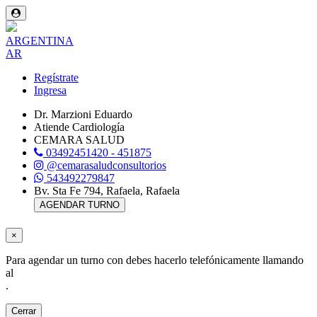
ARGENTINA
AR
Regístrate
Ingresa
Dr. Marzioni Eduardo
Atiende Cardiología
CEMARA SALUD
03492451420 - 451875
@cemarasaludconsultorios
543492279847
Bv. Sta Fe 794, Rafaela, Rafaela
AGENDAR TURNO
×
Para agendar un turno con
debes hacerlo telefónicamente llamando
al
.
Cerrar