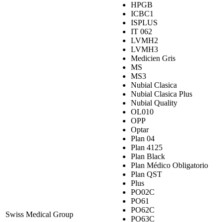
HPGB
ICBC1
ISPLUS
IT 062
LVMH2
LVMH3
Medicien Gris
MS
MS3
Nubial Clasica
Nubial Clasica Plus
Nubial Quality
OL010
OPP
Optar
Plan 04
Plan 4125
Plan Black
Plan Médico Obligatorio
Plan QST
Plus
PO02C
PO61
PO62C
Swiss Medical Group
PO63C