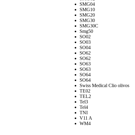
SMG04
SMG10
SMG20
SMG30
SMG30C
Smg50
SO02
SO03
SO04
SO62
SO62
SO63
SO63
SO64
SO64
Swiss Medical Clio olivos
TE02
TEL2
Tel3
Tel4
TNI
V11 A
WM4