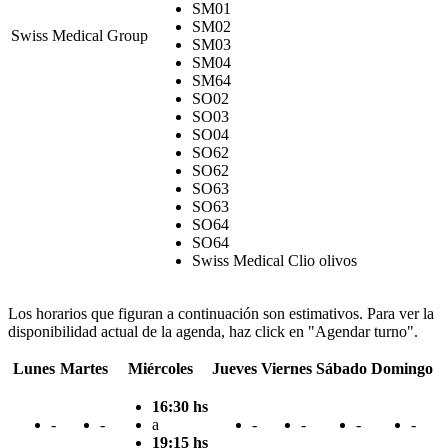
SM01
SM02
Swiss Medical Group
SM03
SM04
SM64
SO02
SO03
SO04
SO62
SO62
SO63
SO63
SO64
SO64
Swiss Medical Clio olivos
Los horarios que figuran a continuación son estimativos. Para ver la
disponibilidad actual de la agenda, haz click en "Agendar turno".
Lunes
Martes
Miércoles
Jueves
Viernes
Sábado
Domingo
16:30 hs
-
-
a
-
-
-
-
19:15 hs