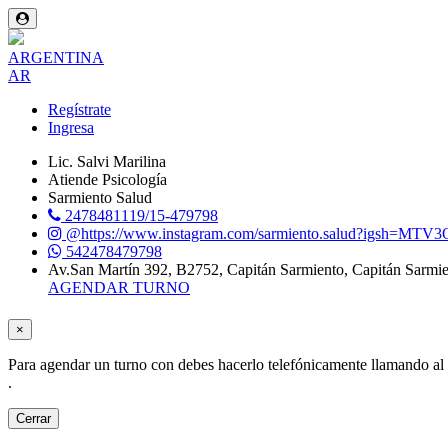
ARGENTINA
AR
Regístrate
Ingresa
Lic. Salvi Marilina
Atiende Psicología
Sarmiento Salud
2478481119/15-479798
@https://www.instagram.com/sarmiento.salud?igsh
542478479798
Av.San Martín 392, B2752, Capitán Sarmiento, Capitán Sarmi
AGENDAR TURNO
×
Para agendar un turno con
debes hacerlo telefónicamente llamando al
.
Cerrar