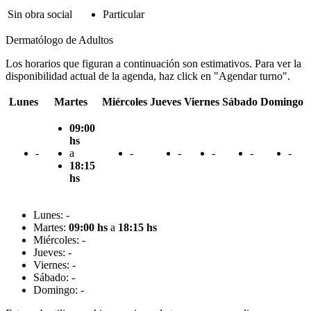
Sin obra social
Particular
Dermatólogo de Adultos
Los horarios que figuran a continuación son estimativos. Para ver la
disponibilidad actual de la agenda, haz click en "Agendar turno".
Lunes
Martes
Miércoles
Jueves
Viernes
Sábado
Domingo
09:00
hs
-
a
-
-
-
-
-
18:15
hs
Lunes: -
Martes:
09:00 hs
a
18:15 hs
Miércoles: -
Jueves: -
Viernes: -
Sábado: -
Domingo: -