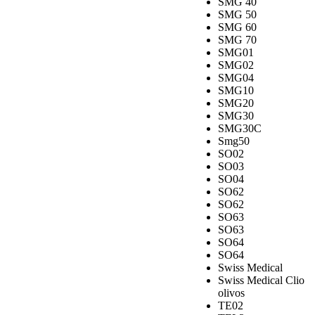
SMG 40
SMG 50
SMG 60
SMG 70
SMG01
SMG02
SMG04
SMG10
SMG20
SMG30
SMG30C
Smg50
SO02
SO03
SO04
SO62
SO62
SO63
SO63
SO64
SO64
Swiss Medical
Swiss Medical Clio
olivos
TE02