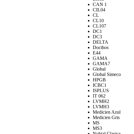
CAN 1
CIL04
CL
CL10
CL107
DC1
DC3
DELTA
Docthos
E44
GAMA
GAMA7
Global
Global Simeco
HPGB
ICBC1
ISPLUS
IT 062
LVMH2
LVMH3
Medicien Azul
Medicien Gris
MS
MS3
Nubial Clasica