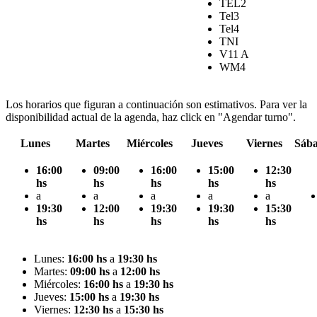
TEL2
Tel3
Tel4
TNI
V11 A
WM4
Los horarios que figuran a continuación son estimativos. Para ver la
disponibilidad actual de la agenda, haz click en "Agendar turno".
Lunes
Martes
Miércoles
Jueves
Viernes
Sáb
16:00
09:00
16:00
15:00
12:30
hs
hs
hs
hs
hs
a
a
a
a
a
19:30
12:00
19:30
19:30
15:30
hs
hs
hs
hs
hs
Lunes:
16:00 hs
a
19:30 hs
Martes:
09:00 hs
a
12:00 hs
Miércoles:
16:00 hs
a
19:30 hs
Jueves:
15:00 hs
a
19:30 hs
Viernes:
12:30 hs
a
15:30 hs