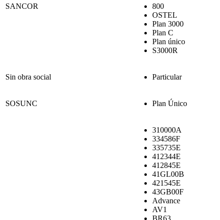
SANCOR
800
OSTEL
Plan 3000
Plan C
Plan único
S3000R
Sin obra social
Particular
SOSUNC
Plan Único
310000A
334586F
335735E
412344E
412845E
41GL00B
421545E
43GB00F
Advance
AV1
BR63