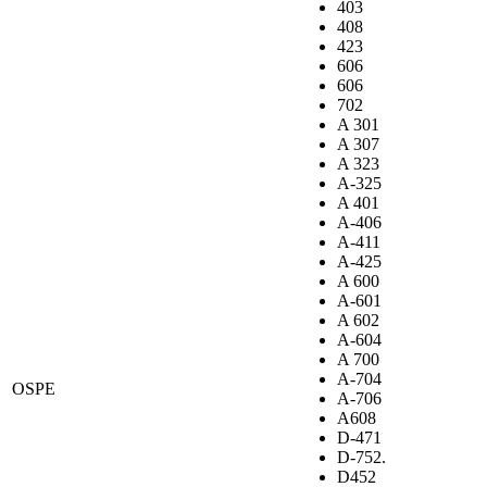
403
408
423
606
606
702
A 301
A 307
A 323
A-325
A 401
A-406
A-411
A-425
A 600
A-601
A 602
A-604
A 700
A-704
OSPE
A-706
A608
D-471
D-752.
D452