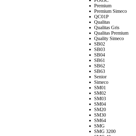
PO63C
Premium
Premium Simeco
QC01P
Qualitas
Qualitas Gris
Qualitas Premium
Quality Simeco
SB02
SB03
SB04
SB61
SB62
SB63
Senior
Simeco
SM01
SM02
SM03
SM04
SM20
SM30
SM64
SMG
SMG 3200