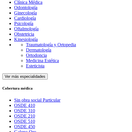
Clínica Médica
Odontología
Ginecología
Cardiología
Psicología
Oftalmología
Obstetricia
Kinesiología
Traumatología y Ortopedia
Dermatología
Ortodoncia
Medicina Estética
Esteticista
Ver más especialidades
Cobertura médica
Sin obra social Particular
OSDE 410
OSDE 310
OSDE 210
OSDE 510
OSDE 450
Galeno Oro