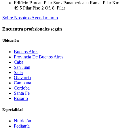
Edificio Bureau Pilar Sur - Panamericana Ramal Pilar Km
49,5 Pilar Piso 2 Of. 8, Pilar
Sobre Nosotros
Agendar turno
Previous
Next
Encuentra profesionales según
Ubicación
Buenos Aires
Provincia De Buenos Aires
Caba
San Juan
Salta
Olavarria
Campana
Cordoba
Santa Fe
Rosario
Especialidad
Nutrición
Pediatría